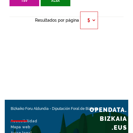
TSV
XLSX
Resultados por página
OPENDATA.
Bizkaiko Foru Aldundia
-
Diputación Foral de Bizkaia
BIZKAIA
Accesibilidad
.EUS
Mapa web