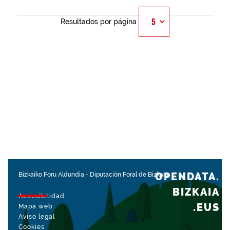
Resultados por página
OPENDATA.
Bizkaiko Foru Aldundia
-
Diputación Foral de Bizkaia
BIZKAIA
Accesibilidad
.EUS
Mapa web
Aviso legal
Cookies