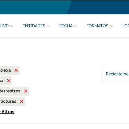
HVD
ENTIDADES
FECHA
FORMATOS
LO
ndexa
Recientemen
ca
terrestres
ructuras
 filtros