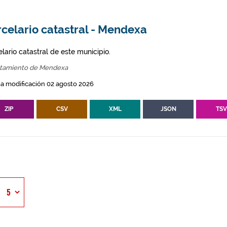
celario catastral - Mendexa
lario catastral de este municipio.
tamiento de Mendexa
a modificación 02 agosto 2026
ZIP
CSV
XML
JSON
TS