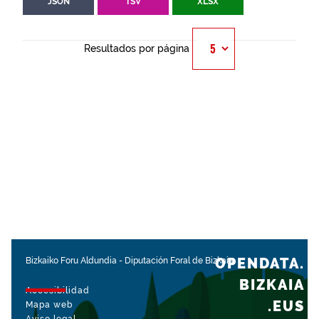
JSON
TSV
XLSX
Resultados por página
OPENDATA.
Bizkaiko Foru Aldundia
-
Diputación Foral de Bizkaia
BIZKAIA
Accesibilidad
.EUS
Mapa web