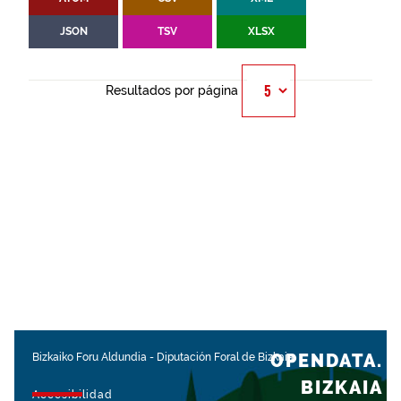
JSON
TSV
XLSX
Resultados por página
OPENDATA.
Bizkaiko Foru Aldundia
-
Diputación Foral de Bizkaia
BIZKAIA
Accesibilidad