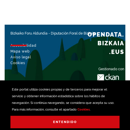
OPENDATA.
Bizkaiko Foru Aldundia
-
Diputación Foral de Bizkaia
BIZKAIA
Accesibilidad
.EUS
Mapa web
Aviso legal
Cookies
Gestionado con
Este portal utiliza
cookies
propias y de terceros para mejorar el
servicio y obtener información estadística sobre los hábitos de
navegación. Si continúa navegando, se considera que acepta su uso.
Para más información, consulte el apartado
Cookies
.
ENTENDIDO