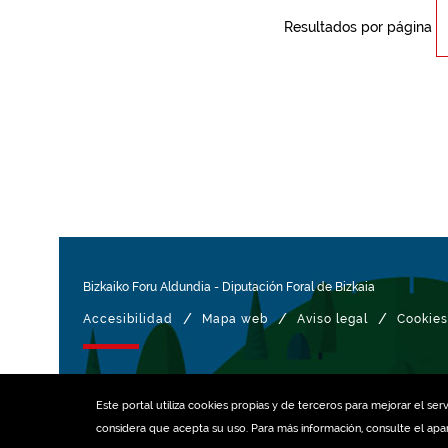
Resultados por página
Bizkaiko Foru Aldundia
-
Diputación Foral de Bizkaia
/
/
/
Accesibilidad
Mapa web
Aviso legal
Cookies
Gestionado con
Este portal utiliza
cookies
propias y de terceros para mejorar el serv
considera que acepta su uso. Para más información, consulte el ap