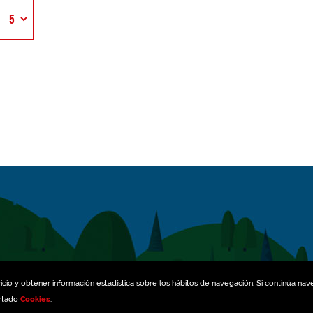
icio y obtener información estadística sobre los hábitos de navegación. Si continúa na
artado
Cookies
.