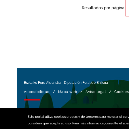
Resultados por página
Bizkaiko Foru Aldundia
-
Diputación Foral de Bizkaia
/
/
/
Accesibilidad
Mapa web
Aviso legal
Cookies
Gestionado con
Este portal utiliza
cookies
propias y de terceros para mejorar el serv
considera que acepta su uso. Para más información, consulte el ap