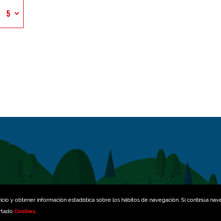
icio y obtener información estadística sobre los hábitos de navegación. Si continúa na
artado
Cookies
.