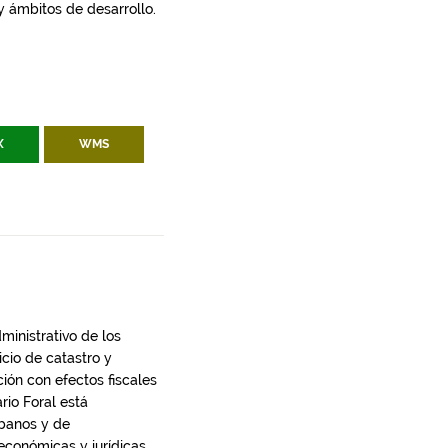
 y ámbitos de desarrollo.
X
WMS
dministrativo de los
icio de catastro y
ción con efectos fiscales
rio Foral está
rbanos y de
económicas y jurídicas,