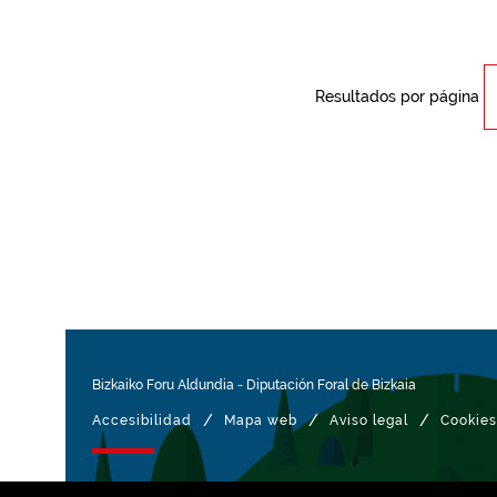
Resultados por página
Bizkaiko Foru Aldundia
-
Diputación Foral de Bizkaia
/
/
/
Accesibilidad
Mapa web
Aviso legal
Cookies
Gestionado con