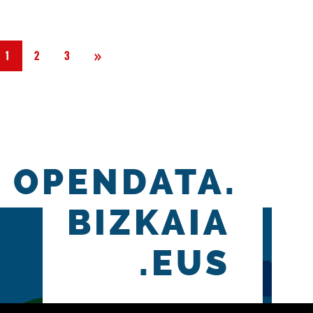
Siguiente
»
1
2
3
OPENDATA.
BIZKAIA
.EUS