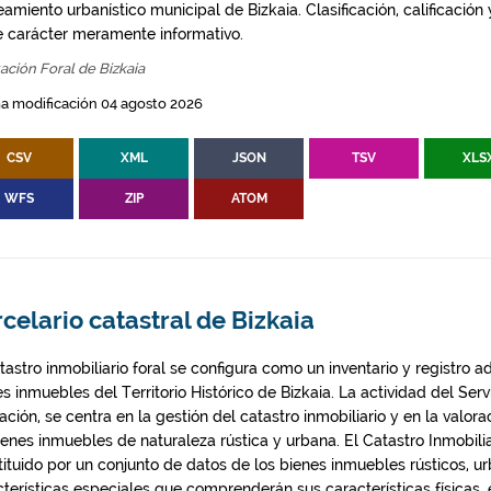
amiento urbanístico municipal de Bizkaia. Clasificación, calificación
e carácter meramente informativo.
ación Foral de Bizkaia
a modificación 04 agosto 2026
CSV
XML
JSON
TSV
XLS
WFS
ZIP
ATOM
celario catastral de Bizkaia
tastro inmobiliario foral se configura como un inventario y registro a
s inmuebles del Territorio Histórico de Bizkaia. La actividad del Serv
ación, se centra en la gestión del catastro inmobiliario y en la valora
ienes inmuebles de naturaleza rústica y urbana. El Catastro Inmobilia
tituido por un conjunto de datos de los bienes inmuebles rústicos, u
cterísticas especiales que comprenderán sus características físicas, 