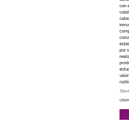
con e
calid
cata
inmu
comp
conv
estab
por 
real
produ
estu
valo
rústi
Diput
Últim