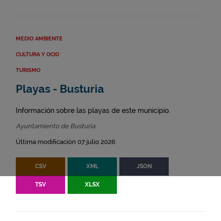
MEDIO AMBIENTE
CULTURA Y OCIO
TURISMO
Playas - Busturia
Información sobre las playas de este municipio.
Ayuntamiento de Busturia
Última modificación 07 julio 2026
CSV
XML
JSON
TSV
XLSX