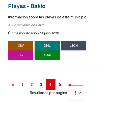
Playas - Bakio
Información sobre las playas de este municipio.
Ayuntamiento de Bakio
Última modificación 07 julio 2026
CSV
XML
JSON
TSV
XLSX
Anterior
Siguiente
«
»
1
2
3
4
5
Resultados por página