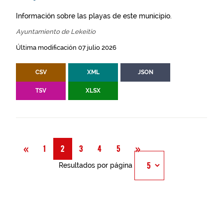
Información sobre las playas de este municipio.
Ayuntamiento de Lekeitio
Última modificación 07 julio 2026
CSV
XML
JSON
TSV
XLSX
Anterior
Siguiente
«
»
1
2
3
4
5
Resultados por página