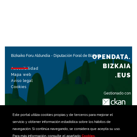
OPENDATA.
Bizkaiko Foru Aldundia
-
Diputación Foral de Bizkaia
BIZKAIA
Accesibilidad
.EUS
Mapa web
Aviso legal
Cookies
Gestionado con
Este portal utiliza
cookies
propias y de terceros para mejorar el
servicio y obtener información estadística sobre los hábitos de
navegación. Si continúa navegando, se considera que acepta su uso.
Para más información, consulte el apartado
Cookies
.