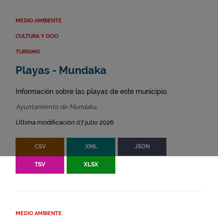
MEDIO AMBIENTE
CULTURA Y OCIO
TURISMO
Playas - Mundaka
Información sobre las playas de este municipio.
Ayuntamiento de Mundaka
Última modificación 07 julio 2026
CSV
XML
JSON
TSV
XLSX
MEDIO AMBIENTE