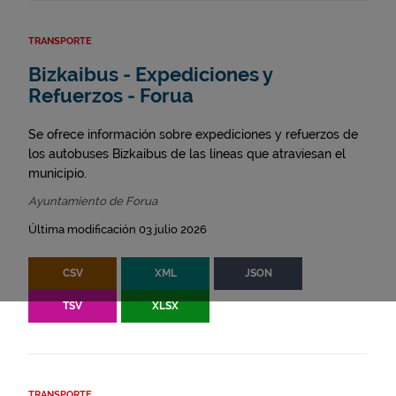
TRANSPORTE
Bizkaibus - Expediciones y
Refuerzos - Forua
Se ofrece información sobre expediciones y refuerzos de
los autobuses Bizkaibus de las líneas que atraviesan el
municipio.
Ayuntamiento de Forua
Última modificación 03 julio 2026
CSV
XML
JSON
TSV
XLSX
TRANSPORTE