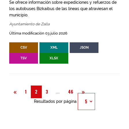
Se ofrece información sobre expediciones y refuerzos de
los autobuses Bizkaibus de las líneas que atraviesan el
municipio.
Ayuntamiento de Zalla
Última modificación 03 julio 2026
CSV
XML
JSON
TSV
XLSX
Anterior
Siguiente
«
»
Página
...
1
2
3
46
Resultados por página