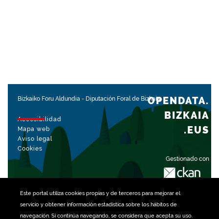
OPENDATA.
Bizkaiko Foru Aldundia
-
Diputación Foral de Bizkaia
BIZKAIA
Accesibilidad
.EUS
Mapa web
Aviso legal
Cookies
Gestionado con
Este portal utiliza
cookies
propias y de terceros para mejorar el
servicio y obtener información estadística sobre los hábitos de
navegación. Si continúa navegando, se considera que acepta su uso.