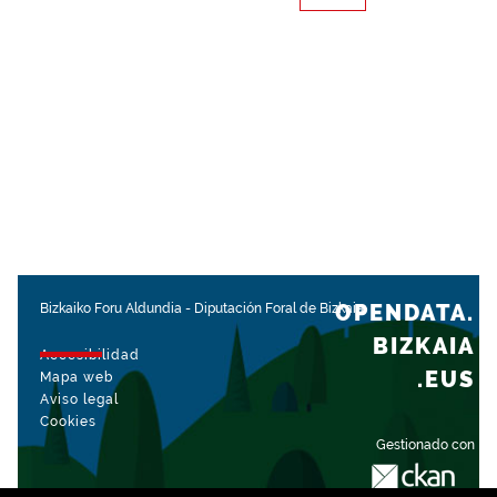
OPENDATA.
Bizkaiko Foru Aldundia
-
Diputación Foral de Bizkaia
BIZKAIA
Accesibilidad
.EUS
Mapa web
Aviso legal
Cookies
Gestionado con