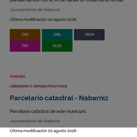
planeamientos con el fin de darles un tratamiento similar.
Ayuntamiento de Nabarniz
Última modificación 04 agosto 2026
CSV
XML
JSON
TSV
XLSX
VIVIENDA
URBANISMO E INFRAESTRUCTURAS
Parcelario catastral - Nabarniz
Parcelario catastral de este municipio.
Ayuntamiento de Nabarniz
Última modificación 02 agosto 2026