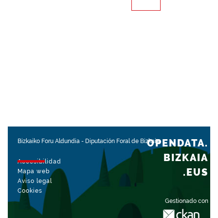
OPENDATA.
Bizkaiko Foru Aldundia
-
Diputación Foral de Bizkaia
BIZKAIA
Accesibilidad
.EUS
Mapa web
Aviso legal
Cookies
Gestionado con