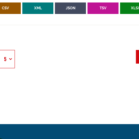
CSV
XML
JSON
TSV
XLS