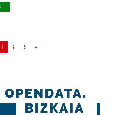
X
Siguiente
»
1
2
3
OPENDATA.
BIZKAIA