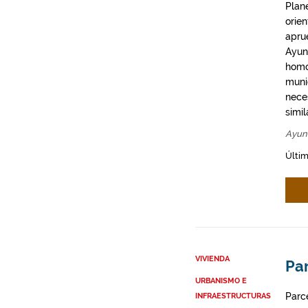
Plan
orie
apru
Ayun
homo
munic
neces
simil
Ayun
Últim
VIVIENDA
Par
URBANISMO E
Parce
INFRAESTRUCTURAS