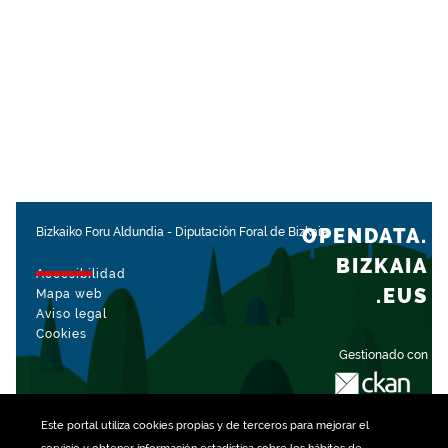
OPENDATA.
Bizkaiko Foru Aldundia
-
Diputación Foral de Bizkaia
BIZKAIA
Accesibilidad
.EUS
Mapa web
Aviso legal
Cookies
Gestionado con
Este portal utiliza
cookies
propias y de terceros para mejorar el