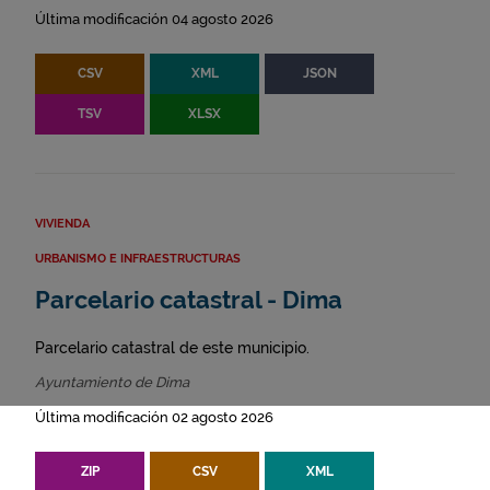
Última modificación 04 agosto 2026
CSV
XML
JSON
TSV
XLSX
VIVIENDA
URBANISMO E INFRAESTRUCTURAS
Parcelario catastral - Dima
Parcelario catastral de este municipio.
Ayuntamiento de Dima
Última modificación 02 agosto 2026
ZIP
CSV
XML