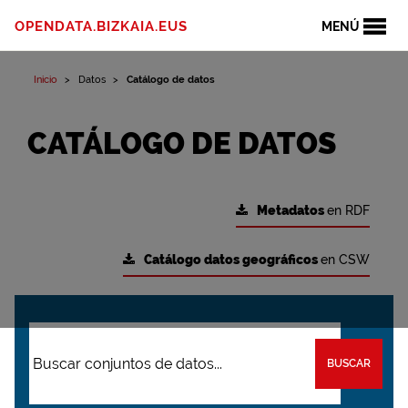
OPENDATA.BIZKAIA.EUS
MENÚ
Inicio
Datos
Catálogo de datos
CATÁLOGO DE DATOS
Metadatos
en RDF
Catálogo datos geográficos
en CSW
BUSCAR