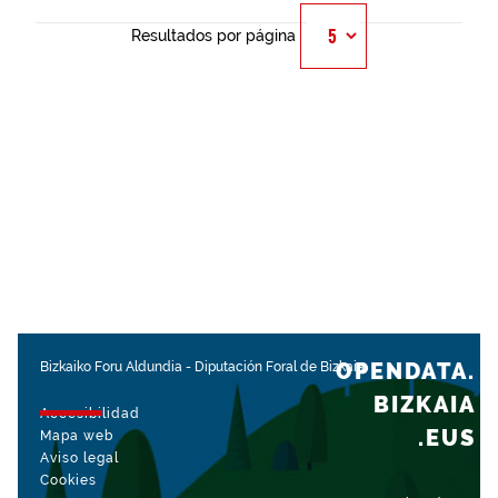
Resultados por página
OPENDATA.
Bizkaiko Foru Aldundia
-
Diputación Foral de Bizkaia
BIZKAIA
Accesibilidad
.EUS
Mapa web
Aviso legal
Cookies