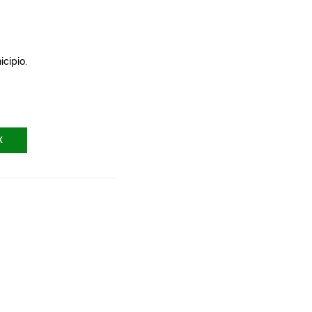
icipio.
X