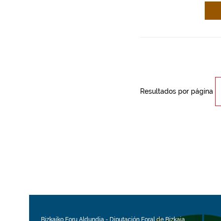
Resultados por página
Bizkaiko Foru Aldundia
-
Diputación Foral de Bizkaia