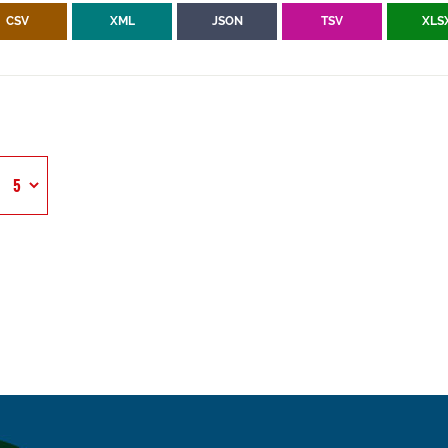
CSV
XML
JSON
TSV
XLS