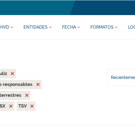
HVD
ENTIDADES
FECHA
FORMATOS
LO
uliz
Recientemen
o responsables
terrestres
LSX
TSV