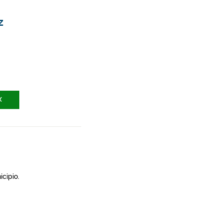
z
X
icipio.