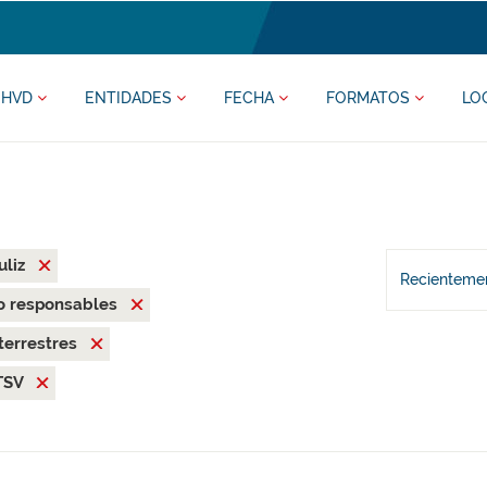
HVD
ENTIDADES
FECHA
FORMATOS
LO
uliz
Recientemen
o responsables
terrestres
TSV