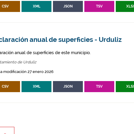
CSV
XML
JSON
TSV
XLS
laración anual de superficies - Urduliz
aración anual de superficies de este municipio.
tamiento de Urduliz
a modificación 27 enero 2026
CSV
XML
JSON
TSV
XLS