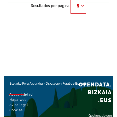
Resultados por página
OPENDATA.
Bizkaiko Foru Aldundia
-
Diputación Foral de Bizkaia
BIZKAIA
Accesibilidad
.EUS
Mapa web
Aviso legal
Cookies
Gestionado con