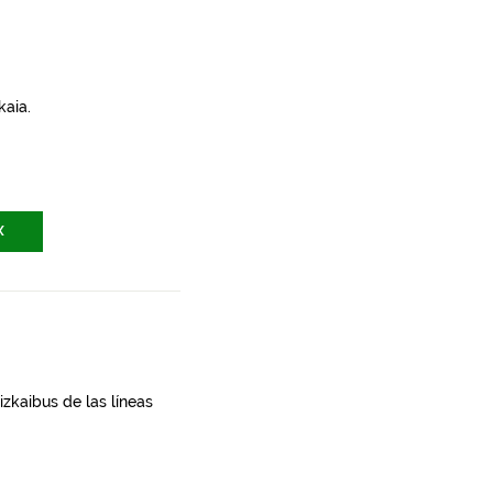
kaia.
X
zkaibus de las líneas