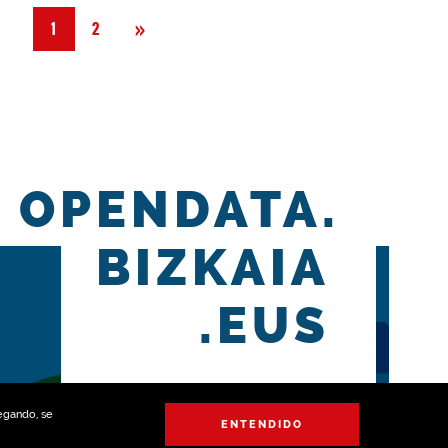
Siguiente
»
1
2
OPENDATA.
BIZKAIA
.EUS
vegando, se
ENTENDIDO