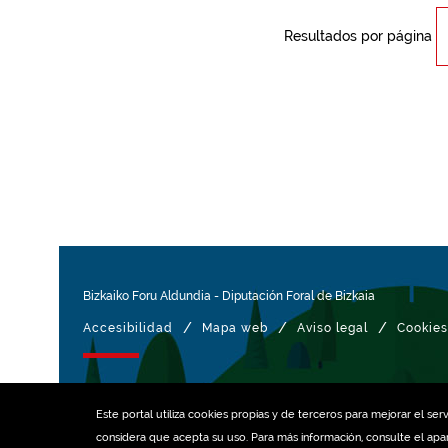
Resultados por página
Bizkaiko Foru Aldundia
-
Diputación Foral de Bizkaia
/
/
/
Accesibilidad
Mapa web
Aviso legal
Cookies
Gestionado con
Este portal utiliza
cookies
propias y de terceros para mejorar el serv
considera que acepta su uso. Para más información, consulte el ap