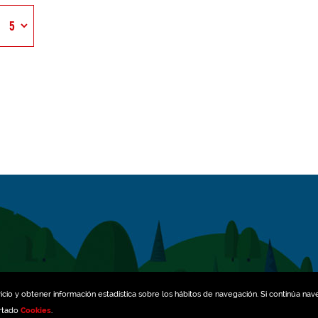
icio y obtener información estadística sobre los hábitos de navegación. Si continúa na
artado
Cookies
.