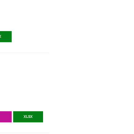
X
V
XLSX