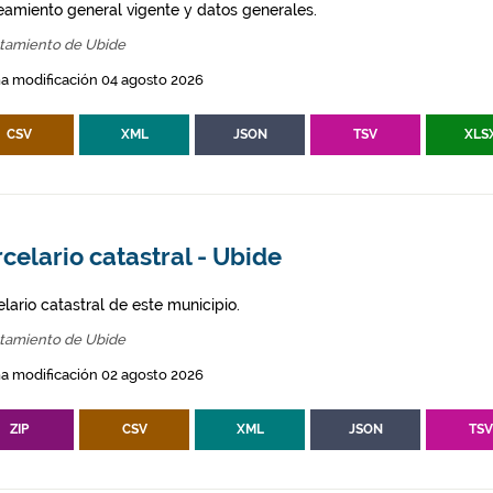
eamiento general vigente y datos generales.
tamiento de Ubide
a modificación 04 agosto 2026
CSV
XML
JSON
TSV
XLS
celario catastral - Ubide
lario catastral de este municipio.
tamiento de Ubide
a modificación 02 agosto 2026
ZIP
CSV
XML
JSON
TS