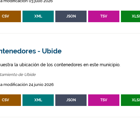
a modificación 03 julio 2026
CSV
XML
JSON
TSV
XLS
ntenedores - Ubide
uestra la ubicación de los contenedores en este municipio.
tamiento de Ubide
a modificación 24 junio 2026
CSV
XML
JSON
TSV
XLS