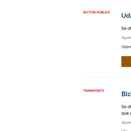
SECTOR PÚBLICO
Ud
Se o
Ayun
Últim
TRANSPORTE
Biz
Se o
que a
Ayun