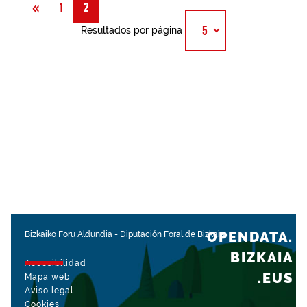
Anterior
«
1
2
Resultados por página
OPENDATA.
Bizkaiko Foru Aldundia
-
Diputación Foral de Bizkaia
BIZKAIA
Accesibilidad
.EUS
Mapa web
Aviso legal
Cookies