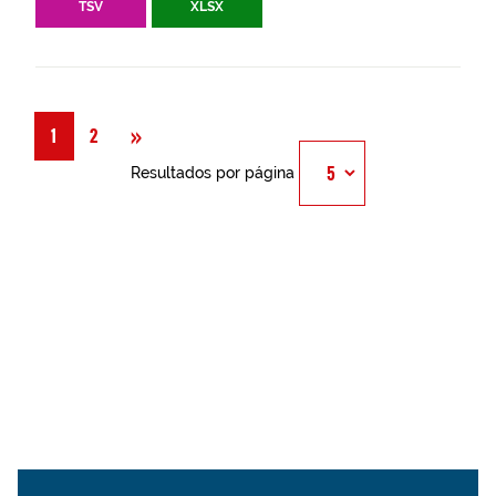
TSV
XLSX
Siguiente
»
1
2
Resultados por página