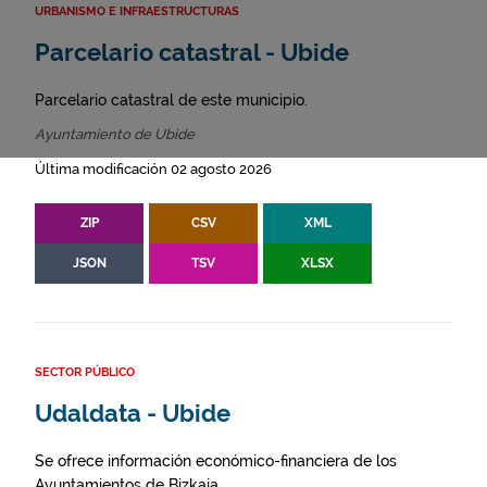
URBANISMO E INFRAESTRUCTURAS
Parcelario catastral - Ubide
Parcelario catastral de este municipio.
Ayuntamiento de Ubide
Última modificación 02 agosto 2026
ZIP
CSV
XML
JSON
TSV
XLSX
SECTOR PÚBLICO
Udaldata - Ubide
Se ofrece información económico-financiera de los
Ayuntamientos de Bizkaia.