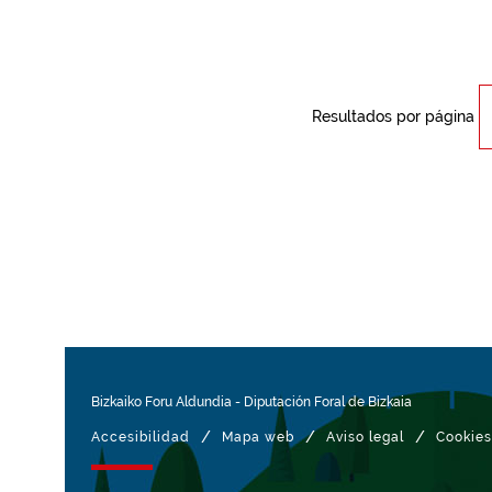
Resultados por página
Bizkaiko Foru Aldundia
-
Diputación Foral de Bizkaia
/
/
/
Accesibilidad
Mapa web
Aviso legal
Cookies