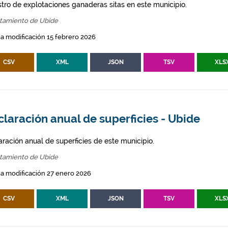
stro de explotaciones ganaderas sitas en este municipio.
tamiento de Ubide
a modificación 15 febrero 2026
CSV
XML
JSON
TSV
XLS
laración anual de superficies - Ubide
aración anual de superficies de este municipio.
tamiento de Ubide
a modificación 27 enero 2026
CSV
XML
JSON
TSV
XLS