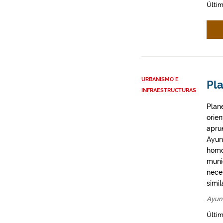
Últim
URBANISMO E
Pl
INFRAESTRUCTURAS
Plan
orie
apru
Ayun
homo
munic
neces
simil
Ayun
Últi