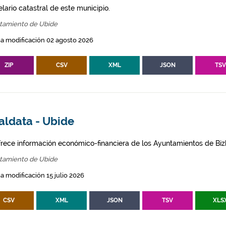
lario catastral de este municipio.
tamiento de Ubide
a modificación 02 agosto 2026
ZIP
CSV
XML
JSON
TS
aldata - Ubide
frece información económico-financiera de los Ayuntamientos de Biz
tamiento de Ubide
a modificación 15 julio 2026
CSV
XML
JSON
TSV
XLS