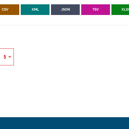
CSV
XML
JSON
TSV
XLS