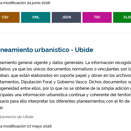
a modificación 24 junio 2026
CSV
XML
JSON
TSV
XLS
aneamiento urbanístico - Ubide
eamiento general vigente y datos generales. La información recogida
ntativo, ya que los únicos documentos normativos o vinculantes son 
eban, que están elaborados en soporte papel y obran en los archivo
tamientos, Diputación Foral y Gobierno Vasco. Dichos documentos s
geneidad entre ellos, por lo que no se obtiene de la simple adición
ipales una información urbanística continua y coherente del territor
ario para ello interpretar los diferentes planeamientos con el fin de
ar.
tamiento de Ubide
ma modificación 07 mayo 2026