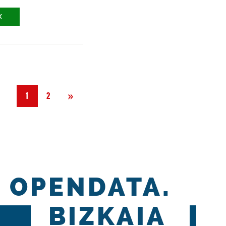
X
Siguiente
»
1
2
OPENDATA.
BIZKAIA