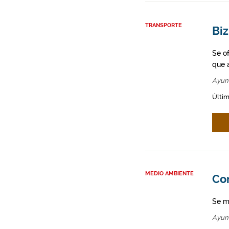
TRANSPORTE
Biz
Se o
que a
Ayun
Últim
MEDIO AMBIENTE
Co
Se m
Ayun