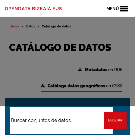
OPENDATA.BIZKAIA.EUS
MENÚ
Inicio
Datos
Catálogo de datos
CATÁLOGO DE DATOS
Metadatos
en RDF
Catálogo datos geográficos
en CSW
BUSCAR