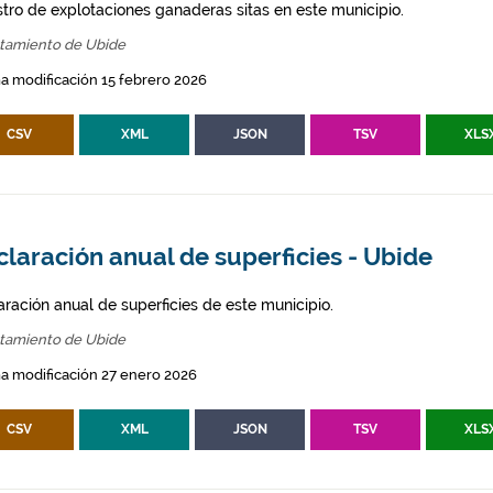
stro de explotaciones ganaderas sitas en este municipio.
tamiento de Ubide
a modificación 15 febrero 2026
CSV
XML
JSON
TSV
XLS
laración anual de superficies - Ubide
aración anual de superficies de este municipio.
tamiento de Ubide
a modificación 27 enero 2026
CSV
XML
JSON
TSV
XLS