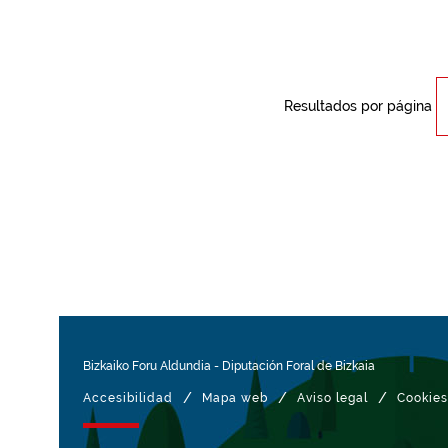
Resultados por página
Bizkaiko Foru Aldundia
-
Diputación Foral de Bizkaia
/
/
/
Accesibilidad
Mapa web
Aviso legal
Cookies