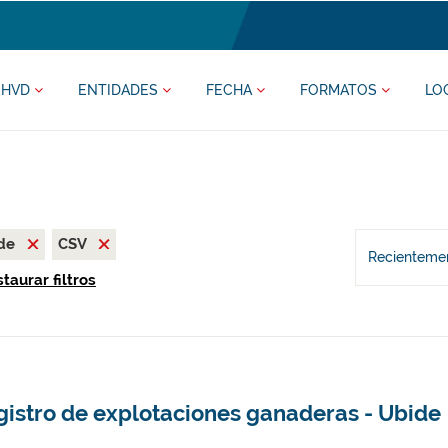
HVD
ENTIDADES
FECHA
FORMATOS
LO
ide
CSV
Recientemen
taurar filtros
gistro de explotaciones ganaderas - Ubide