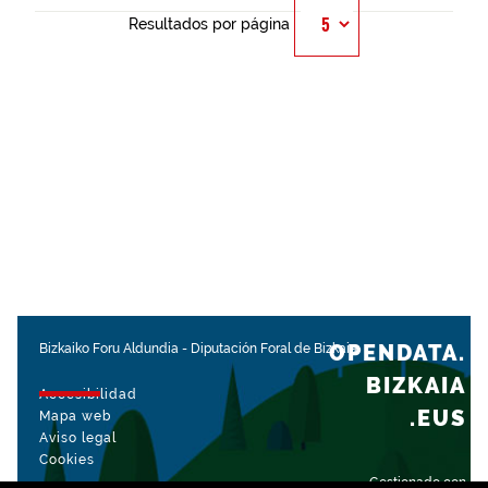
Resultados por página
OPENDATA.
Bizkaiko Foru Aldundia
-
Diputación Foral de Bizkaia
BIZKAIA
Accesibilidad
.EUS
Mapa web
Aviso legal
Cookies
Gestionado con