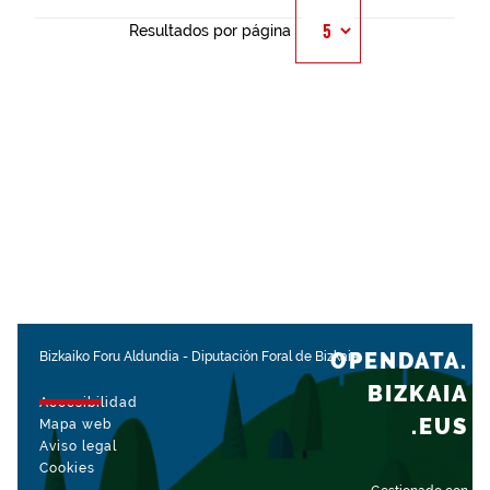
Resultados por página
OPENDATA.
Bizkaiko Foru Aldundia
-
Diputación Foral de Bizkaia
BIZKAIA
Accesibilidad
.EUS
Mapa web
Aviso legal
Cookies