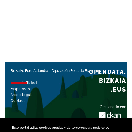
OPENDATA.
Bizkaiko Foru Aldundia
-
Diputación Foral de Bizkaia
BIZKAIA
Accesibilidad
.EUS
Mapa web
Aviso legal
Cookies
Gestionado con
Este portal utiliza
cookies
propias y de terceros para mejorar el