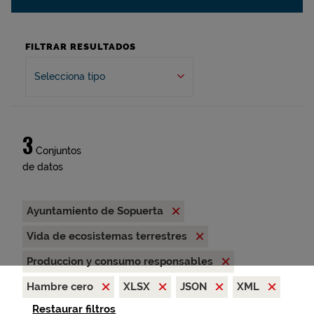
FILTRAR RESULTADOS
Selecciona tipo
3
Conjuntos
de datos
Ayuntamiento de Sopuerta
Vida de ecosistemas terrestres
Produccion y consumo responsables
Hambre cero
XLSX
JSON
XML
Restaurar filtros