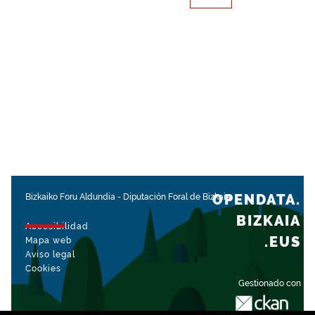
OPENDATA.
Bizkaiko Foru Aldundia
-
Diputación Foral de Bizkaia
BIZKAIA
Accesibilidad
.EUS
Mapa web
Aviso legal
Cookies
Gestionado con