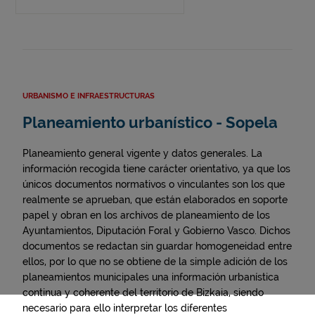
URBANISMO E INFRAESTRUCTURAS
Planeamiento urbanístico - Sopela
Planeamiento general vigente y datos generales. La
información recogida tiene carácter orientativo, ya que los
únicos documentos normativos o vinculantes son los que
realmente se aprueban, que están elaborados en soporte
papel y obran en los archivos de planeamiento de los
Ayuntamientos, Diputación Foral y Gobierno Vasco. Dichos
documentos se redactan sin guardar homogeneidad entre
ellos, por lo que no se obtiene de la simple adición de los
planeamientos municipales una información urbanística
continua y coherente del territorio de Bizkaia, siendo
necesario para ello interpretar los diferentes