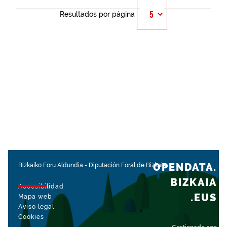
Resultados por página
OPENDATA.
Bizkaiko Foru Aldundia
-
Diputación Foral de Bizkaia
BIZKAIA
Accesibilidad
.EUS
Mapa web
Aviso legal
Cookies