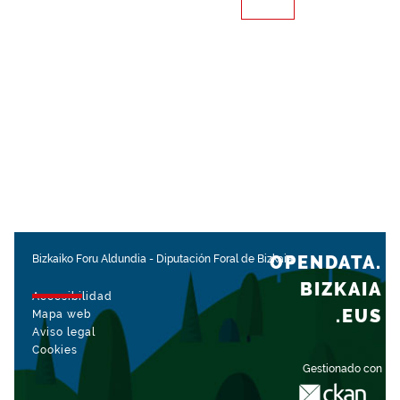
OPENDATA.
Bizkaiko Foru Aldundia
-
Diputación Foral de Bizkaia
BIZKAIA
Accesibilidad
.EUS
Mapa web
Aviso legal
Cookies
Gestionado con