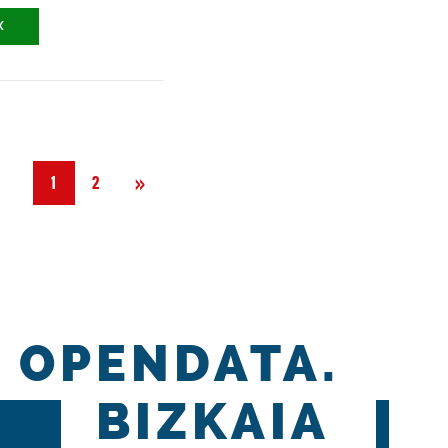
X
Siguiente
»
1
2
OPENDATA.
BIZKAIA