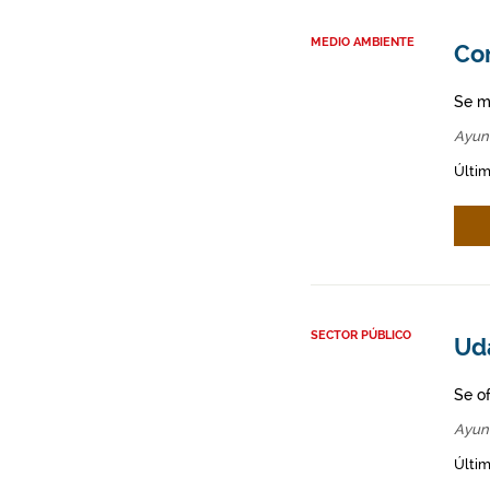
MEDIO AMBIENTE
Co
Se m
Ayun
Últim
SECTOR PÚBLICO
Ud
Se o
Ayun
Últi