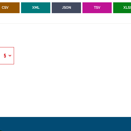
CSV
XML
JSON
TSV
XLS