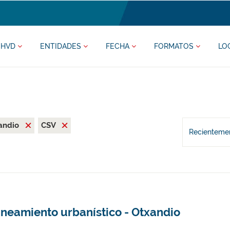
HVD
ENTIDADES
FECHA
FORMATOS
LO
andio
CSV
Recientemen
aneamiento urbanístico - Otxandio