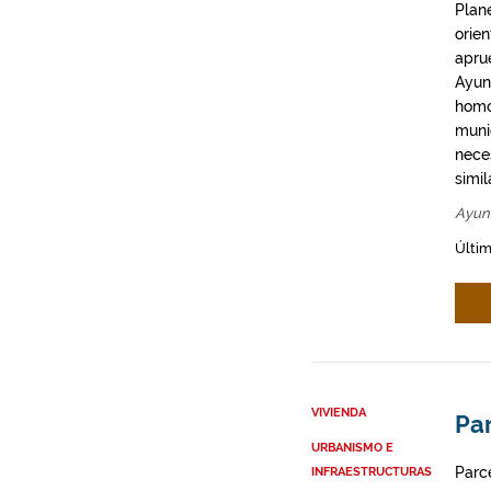
Plan
orie
apru
Ayun
homo
munic
neces
simil
Ayun
Últim
VIVIENDA
Par
URBANISMO E
Parce
INFRAESTRUCTURAS