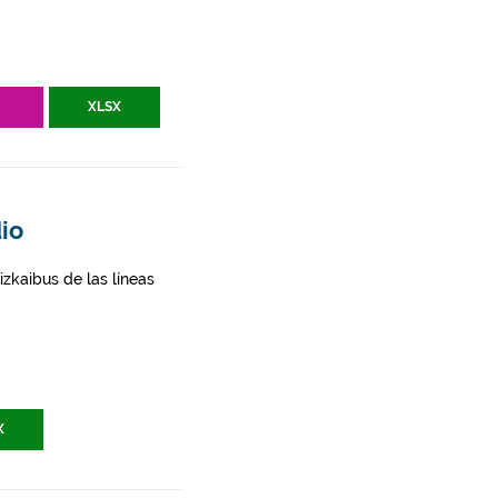
V
XLSX
dio
zkaibus de las líneas
X