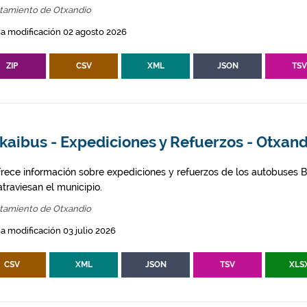
tamiento de Otxandio
a modificación 02 agosto 2026
ZIP
CSV
XML
JSON
TS
kaibus - Expediciones y Refuerzos - Otxan
frece información sobre expediciones y refuerzos de los autobuses Bi
traviesan el municipio.
tamiento de Otxandio
a modificación 03 julio 2026
CSV
XML
JSON
TSV
XLS