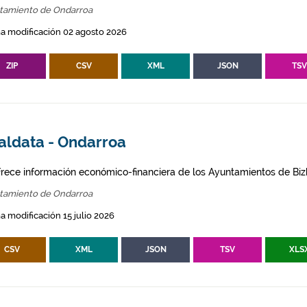
tamiento de Ondarroa
a modificación 02 agosto 2026
ZIP
CSV
XML
JSON
TS
aldata - Ondarroa
frece información económico-financiera de los Ayuntamientos de Biz
tamiento de Ondarroa
a modificación 15 julio 2026
CSV
XML
JSON
TSV
XLS