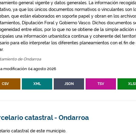
eamiento general vigente y datos generales. La información recogida
ntativo, ya que los únicos documentos normativos o vinculantes son 
eban, que están elaborados en soporte papel y obran en los archivo
tamientos, Diputación Foral y Gobierno Vasco. Dichos documentos s
geneidad entre ellos, por lo que no se obtiene de la simple adición
ipales una información urbanística continua y coherente del territor
ario para ello interpretar los diferentes planeamientos con el fin de
ar.
tamiento de Ondarroa
a modificación 04 agosto 2026
CSV
XML
JSON
TSV
XLS
celario catastral - Ondarroa
lario catastral de este municipio.