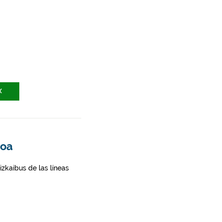
X
roa
zkaibus de las líneas