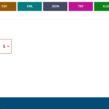
CSV
XML
JSON
TSV
XLS