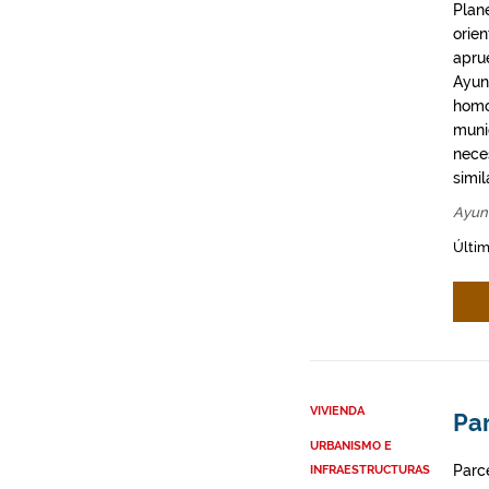
Plan
orie
apru
Ayun
homo
munic
neces
simil
Ayun
Últim
VIVIENDA
Par
URBANISMO E
Parce
INFRAESTRUCTURAS