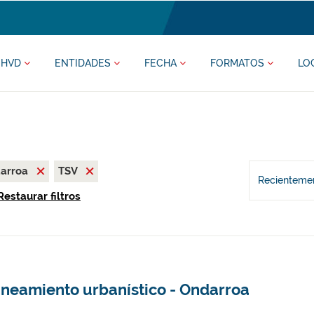
HVD
ENTIDADES
FECHA
FORMATOS
LO
darroa
TSV
Recientemen
Restaurar filtros
aneamiento urbanístico - Ondarroa