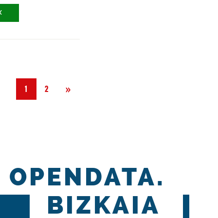
X
Siguiente
»
1
2
OPENDATA.
BIZKAIA