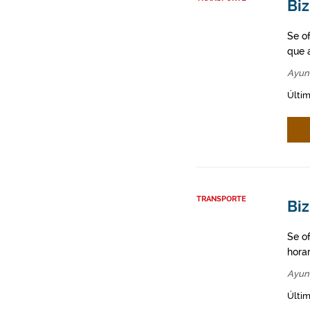
Biz
Se o
que a
Ayun
Últim
TRANSPORTE
Bi
Se o
hora
Ayun
Últim