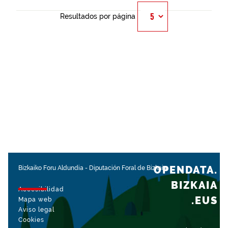
Resultados por página
OPENDATA.
Bizkaiko Foru Aldundia
-
Diputación Foral de Bizkaia
BIZKAIA
Accesibilidad
.EUS
Mapa web
Aviso legal
Cookies