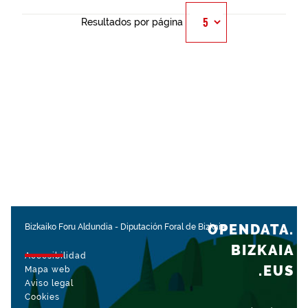
Resultados por página
OPENDATA.
Bizkaiko Foru Aldundia
-
Diputación Foral de Bizkaia
BIZKAIA
Accesibilidad
.EUS
Mapa web
Aviso legal
Cookies