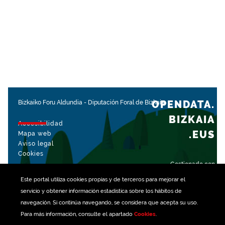
OPENDATA.
Bizkaiko Foru Aldundia
-
Diputación Foral de Bizkaia
BIZKAIA
Accesibilidad
.EUS
Mapa web
Aviso legal
Cookies
Gestionado con
Este portal utiliza
cookies
propias y de terceros para mejorar el
servicio y obtener información estadística sobre los hábitos de
navegación. Si continúa navegando, se considera que acepta su uso.
Para más información, consulte el apartado
Cookies
.