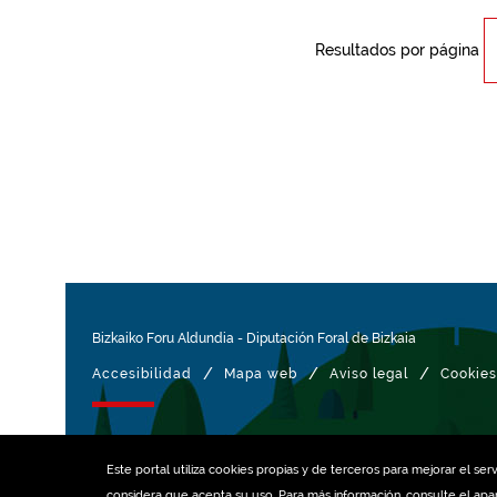
Resultados por página
Bizkaiko Foru Aldundia
-
Diputación Foral de Bizkaia
/
/
/
Accesibilidad
Mapa web
Aviso legal
Cookies
Gestionado con
Este portal utiliza
cookies
propias y de terceros para mejorar el serv
considera que acepta su uso. Para más información, consulte el ap