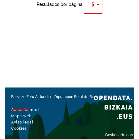
Resultados por página
OPENDATA.
Bizkaiko Foru Aldundia
-
Diputación Foral de Bizkaia
BIZKAIA
Accesibilidad
.EUS
Mapa web
Aviso legal
Cookies
Gestionado con