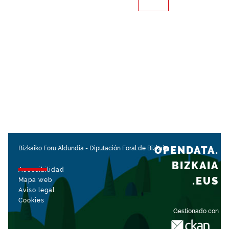
OPENDATA.
Bizkaiko Foru Aldundia
-
Diputación Foral de Bizkaia
BIZKAIA
Accesibilidad
.EUS
Mapa web
Aviso legal
Cookies
Gestionado con