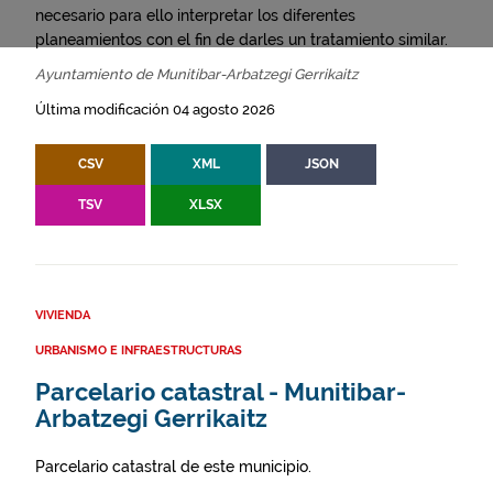
necesario para ello interpretar los diferentes
planeamientos con el fin de darles un tratamiento similar.
Ayuntamiento de Munitibar-Arbatzegi Gerrikaitz
Última modificación 04 agosto 2026
CSV
XML
JSON
TSV
XLSX
VIVIENDA
URBANISMO E INFRAESTRUCTURAS
Parcelario catastral - Munitibar-
Arbatzegi Gerrikaitz
Parcelario catastral de este municipio.