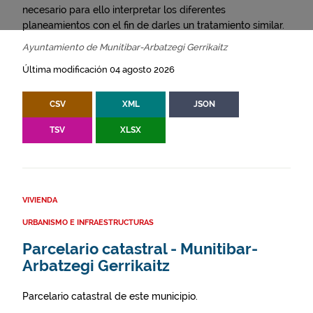
necesario para ello interpretar los diferentes
planeamientos con el fin de darles un tratamiento similar.
Ayuntamiento de Munitibar-Arbatzegi Gerrikaitz
Última modificación 04 agosto 2026
CSV
XML
JSON
TSV
XLSX
VIVIENDA
URBANISMO E INFRAESTRUCTURAS
Parcelario catastral - Munitibar-
Arbatzegi Gerrikaitz
Parcelario catastral de este municipio.