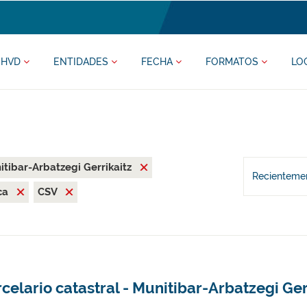
HVD
ENTIDADES
FECHA
FORMATOS
LO
tibar-Arbatzegi Gerrikaitz
Recientemen
ca
CSV
celario catastral - Munitibar-Arbatzegi Ger