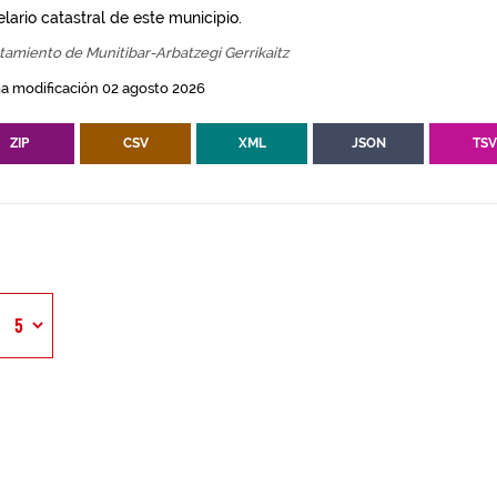
lario catastral de este municipio.
amiento de Munitibar-Arbatzegi Gerrikaitz
a modificación 02 agosto 2026
ZIP
CSV
XML
JSON
TS