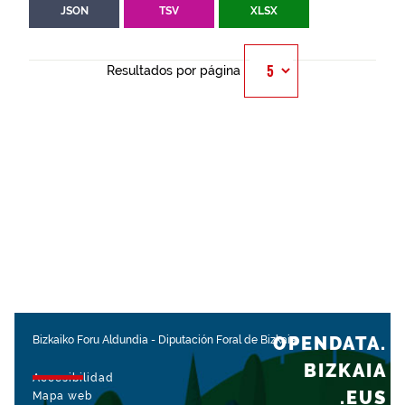
JSON
TSV
XLSX
Resultados por página
OPENDATA.
Bizkaiko Foru Aldundia
-
Diputación Foral de Bizkaia
BIZKAIA
Accesibilidad
.EUS
Mapa web