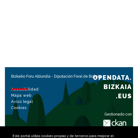
OPENDATA.
Bizkaiko Foru Aldundia
-
Diputación Foral de Bizkaia
BIZKAIA
Accesibilidad
.EUS
Mapa web
Aviso legal
Cookies
Gestionado con
Este portal utiliza
cookies
propias y de terceros para mejorar el