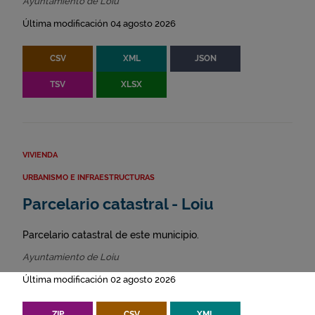
Ayuntamiento de Loiu
Última modificación 04 agosto 2026
CSV
XML
JSON
TSV
XLSX
VIVIENDA
URBANISMO E INFRAESTRUCTURAS
Parcelario catastral - Loiu
Parcelario catastral de este municipio.
Ayuntamiento de Loiu
Última modificación 02 agosto 2026
ZIP
CSV
XML