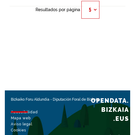
Resultados por página
OPENDATA.
Bizkaiko Foru Aldundia
-
Diputación Foral de Bizkaia
BIZKAIA
Accesibilidad
.EUS
Mapa web
Aviso legal
Cookies