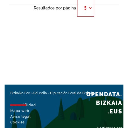
Resultados por página
OPENDATA.
Bizkaiko Foru Aldundia
-
Diputación Foral de Bizkaia
BIZKAIA
Accesibilidad
.EUS
Mapa web
Aviso legal
Cookies